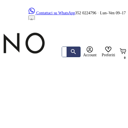
Contattaci su WhatsApp
352 0224796 · Lun–Ven 09–17
0
Account
Preferiti
0