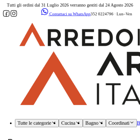
Tutti gli ordini dal 31 Luglio 2026 verranno gestiti dal 24 Agosto 2026
Contattaci su WhatsApp
352 0224796 · Lun–Ven
09–17
Assistenza
dedicata
Tutte le categorie
Cucina
Bagno
Coordinati
B