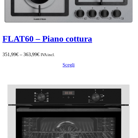
FLAT60 – Piano cottura
Fascia
351,99
€
–
363,99
€
IVA incl.
di
Scegli
prezzo:
da
351,99€
a
363,99€