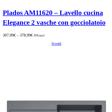
Plados AM11620 – Lavello cucina
Elegance 2 vasche con gocciolatoio
Fascia
307,99
€
–
378,99
€
IVA incl.
di
Scegli
prezzo:
da
307,99€
a
378,99€