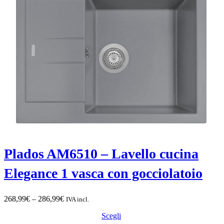
Plados AM6510 – Lavello cucina
Elegance 1 vasca con gocciolatoio
Fascia
268,99
€
–
286,99
€
IVA incl.
di
Scegli
prezzo: