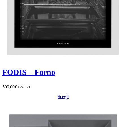
FODIS – Forno
599,00
€
IVA incl.
Scegli