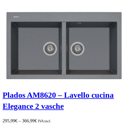
297,99€
Plados AM8620 – Lavello cucina
Elegance 2 vasche
Fascia
295,99
€
–
366,99
€
IVA incl.
di