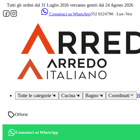
Tutti gli ordini dal 31 Luglio 2026 verranno gestiti dal 24 Agosto 2026
Contattaci su WhatsApp
352 0224796 · Lun–Ven
09–17
Assistenza
dedicata
Tutte le categorie
Cucina
Bagno
Coordinati
B
Offerte
Contattaci su WhatsApp