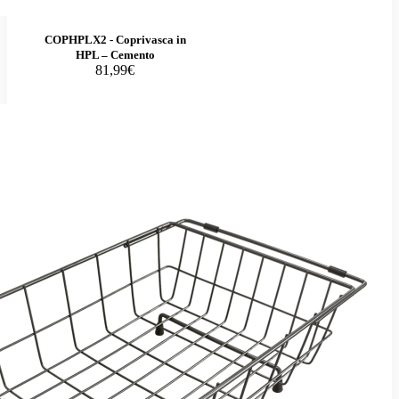
COPHPLX2 - Coprivasca in
HPL – Cemento
81,99€