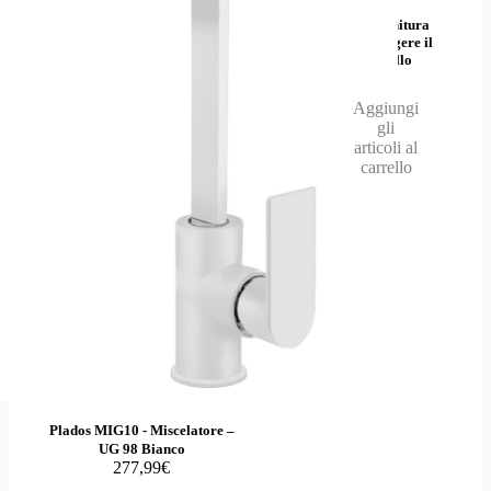
Scegli la finitura
per aggiungere il
kit al carrello
Aggiungi
gli
articoli al
carrello
Plados MIG10 - Miscelatore –
UG 98 Bianco
277,99€