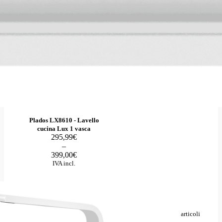
Plados LX8610 - Lavello
cucina Lux 1 vasca
Fascia
295,99
€
di
–
prezzo:
399,00
€
da
IVA incl.
295,99€
a
399,00€
Totale per 3 articoli
—