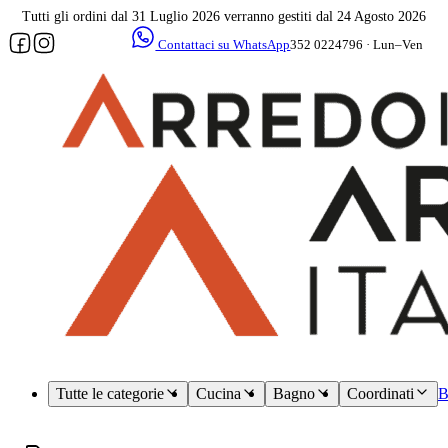
Tutti gli ordini dal 31 Luglio 2026 verranno gestiti dal 24 Agosto 2026
Contattaci su WhatsApp
352 0224796 · Lun–Ven
09–17
Assistenza
dedicata
Tutte le categorie
Cucina
Bagno
Coordinati
B