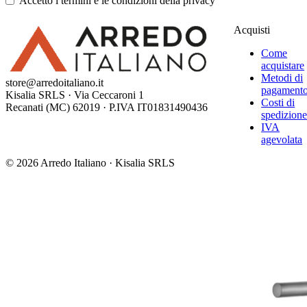
Accetto i termini e le condizioni della privacy
Acquisti
Come
acquistare
Metodi di
store@arredoitaliano.it
pagament
Kisalia SRLS · Via Ceccaroni 1
Costi di
Recanati (MC) 62019 · P.IVA IT01831490436
spedizion
IVA
agevolata
© 2026 Arredo Italiano · Kisalia SRLS