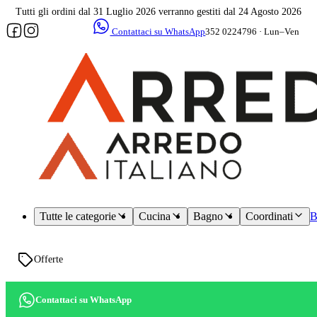
Tutti gli ordini dal 31 Luglio 2026 verranno gestiti dal 24 Agosto 2026
Contattaci su WhatsApp
352 0224796 · Lun–Ven
09–17
Assistenza
dedicata
Tutte le categorie
Cucina
Bagno
Coordinati
B
Offerte
Contattaci su WhatsApp