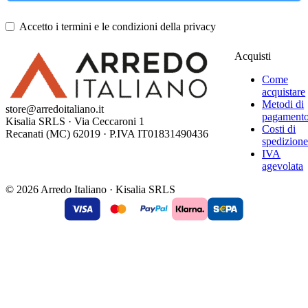
Accetto i termini e le condizioni della privacy
Acquisti
Come
acquistare
Metodi di
store@arredoitaliano.it
pagament
Kisalia SRLS · Via Ceccaroni 1
Costi di
Recanati (MC) 62019 · P.IVA IT01831490436
spedizion
IVA
agevolata
© 2026 Arredo Italiano · Kisalia SRLS