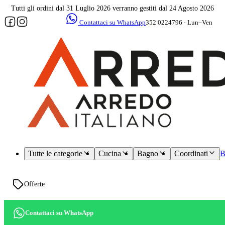
Tutti gli ordini dal 31 Luglio 2026 verranno gestiti dal 24 Agosto 2026
Contattaci su WhatsApp
352 0224796 · Lun–Ven
09–17
Assistenza
dedicata
Tutte le categorie
Cucina
Bagno
Coordinati
B
Offerte
Contattaci su WhatsApp