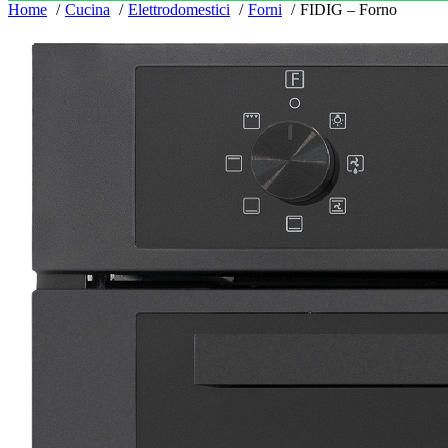
Home
Cucina
Elettrodomestici
Forni
FIDIG – Forno