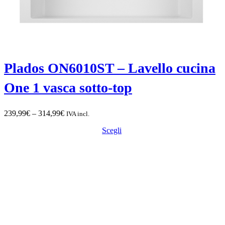
Plados ON6010ST – Lavello cucina
One 1 vasca sotto-top
Fascia
239,99
€
–
314,99
€
IVA incl.
di
Scegli
prezzo:
da
239,99€
a
314,99€