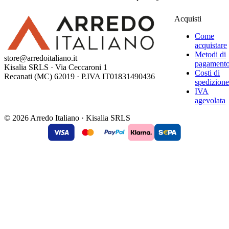
Acquisti
Come
acquistare
Metodi di
store@arredoitaliano.it
pagament
Kisalia SRLS · Via Ceccaroni 1
Costi di
Recanati (MC) 62019 · P.IVA IT01831490436
spedizion
IVA
agevolata
© 2026 Arredo Italiano · Kisalia SRLS