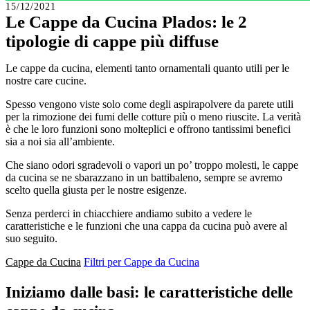
15/12/2021
Le Cappe da Cucina Plados: le 2
tipologie di cappe più diffuse
Le cappe da cucina, elementi tanto ornamentali quanto utili per le
nostre care cucine.
Spesso vengono viste solo come degli aspirapolvere da parete utili
per la rimozione dei fumi delle cotture più o meno riuscite. La verità
è che le loro funzioni sono molteplici e offrono tantissimi benefici
sia a noi sia all’ambiente.
Che siano odori sgradevoli o vapori un po’ troppo molesti, le cappe
da cucina se ne sbarazzano in un battibaleno, sempre se avremo
scelto quella giusta per le nostre esigenze.
Senza perderci in chiacchiere andiamo subito a vedere le
caratteristiche e le funzioni che una cappa da cucina può avere al
suo seguito.
Cappe da Cucina
Filtri per Cappe da Cucina
Iniziamo dalle basi: le caratteristiche delle