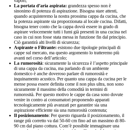
vapori;
La portata d’aria aspirata:
grandezza spesso non è
sinonimo di potenza di aspirazione. Bisogna stare attenti,
quando acquisteremo la nostra prossima cappa da cucina, che
la potenza aspirante sia proporzionata al locale cucina. Difatti,
bisogna tener conto che la cappa dovrà essere in grado di
aspirare velocemente tutti i fumi già presenti in una cucina nel
caso in cui non fosse stata messa in funzione fin dal principio.
Ciò garantirà alti livelli di sicurezza;
Aspirante o Filtrante:
esistono due tipologie principali di
cappe sul mercato, ma questo argomento lo tratteremo più
avanti nel corso dell’articolo;
La rumorosità
: sicuramente la sicurezza è l’aspetto principale
di una cappa da cucina, ma parlando di un ambiente
domestico è anche doveroso parlare di rumorosità e
inquinamento acustico. Per quanto una cappa da cucina per le
mense possa essere definita come il non plus ultra, non sono
sicuramente il massimo della comodità in termini di
rumorosità. Per questo motivo le cappe da casa sono dovute
venire in contro ai consumatori proponendo apparati
tecnologicamente più avanzati per garantire sia una
aspirazione efficiente sia una rumorosità contenuta;
Il posizionamento
: Per questo riguarda il posizionamento, il
range più corretto va dai 50-60 cm fino ad un massimo di 80-
90 cm dal piano cottura. Com’è possibile immaginare una