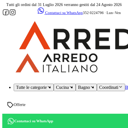
Tutti gli ordini dal 31 Luglio 2026 verranno gestiti dal 24 Agosto 2026
Contattaci su WhatsApp
352 0224796 · Lun–Ven
09–17
Assistenza
dedicata
Tutte le categorie
Cucina
Bagno
Coordinati
B
Offerte
Contattaci su WhatsApp