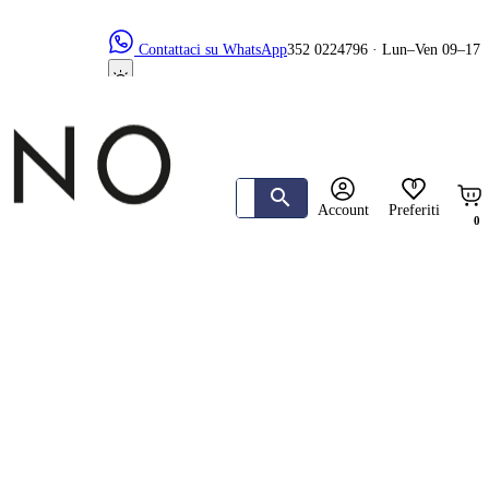
Contattaci su WhatsApp
352 0224796 · Lun–Ven 09–17
0
Account
Preferiti
0