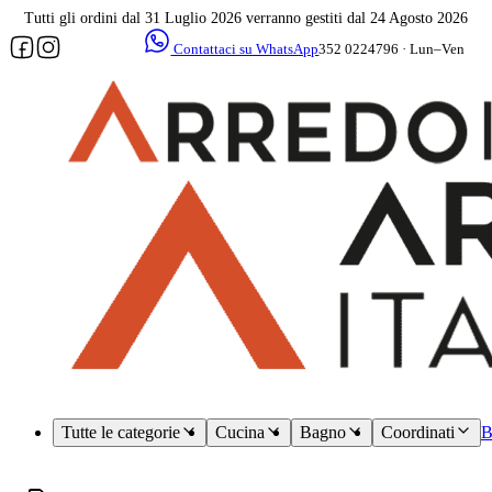
Tutti gli ordini dal 31 Luglio 2026 verranno gestiti dal 24 Agosto 2026
Contattaci su WhatsApp
352 0224796 · Lun–Ven
09–17
Assistenza
dedicata
Tutte le categorie
Cucina
Bagno
Coordinati
B