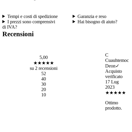
Tempi e costi di spedizione
Garanzia e reso
I prezzi sono comprensivi
Hai bisogno di aiuto?
di IVA?
Recensioni
C
5,00
Cuauhtemoc
★★★★★
Deon
✓
su 2 recensioni
Acquisto
5
2
verificato
4
0
17 Lug
3
0
2023
2
0
★★★★★
1
0
Ottimo
prodotto.