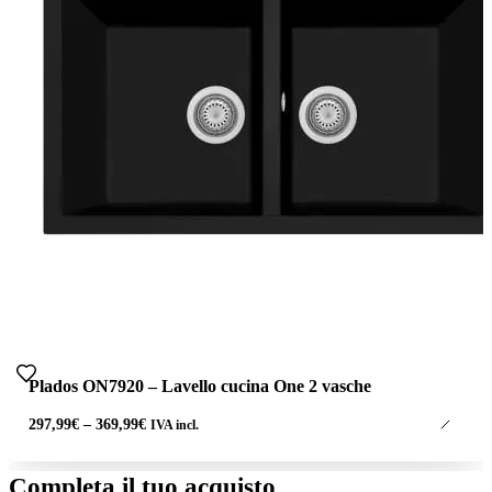
Plados ON7920 – Lavello cucina One 2 vasche
Fascia
297,99
€
–
369,99
€
IVA incl.
di
prezzo:
da
Completa il tuo acquisto