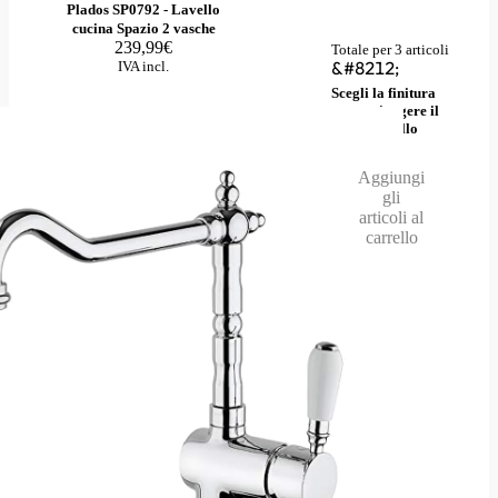
Plados SP0792 - Lavello
cucina Spazio 2 vasche
239,99
€
Totale per 3 articoli
&#8212;
IVA incl.
Scegli la finitura
per aggiungere il
kit al carrello
Aggiungi
gli
articoli al
carrello