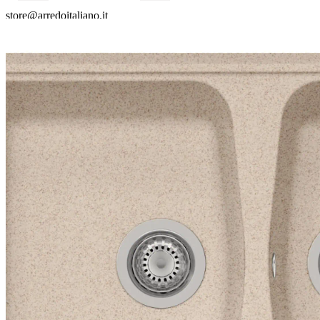
store@arredoitaliano.it
Kisalia SRLS · Via Ceccaroni 1
Recanati (MC) 62019 · P.IVA IT01831490436
© 2026 Arredo Italiano · Kisalia SRLS