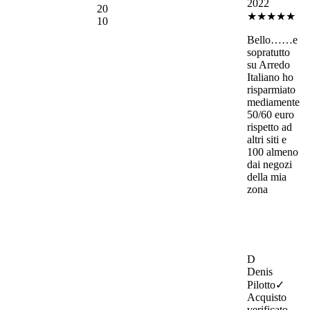
2022
2
0
★★★★★
1
0
Bello……e
sopratutto
su Arredo
Italiano ho
risparmiato
mediamente
50/60 euro
rispetto ad
altri siti e
100 almeno
dai negozi
della mia
zona
D
Denis
Pilotto
✓
Acquisto
verificato