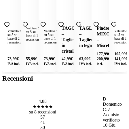
ROLLMAT
ROLLUP –
TAGCR
SPCESINX
TAGL88
Plados
Valutato
5
Valutato
5
Valutato
5
Valutato
5
su 5 su
–
Gocciolatoio
–
– Cestello
–
MIXOLD
(1)
su 5 su
su 5 su
su 5 su
base di
1
(2)
(1)
base di
2
base di
1
base di
2
Gocciolatoio
avvolgibile
Tagliere
in acciaio
Tagliere
–
recensioni
recensioni
recensioni
recensioni
pieghevole
in
inox
in legno
Miscelatore
cristallo
177,99
€
–
105,99
€
Fascia
73,99
€
55,99
€
73,99
€
42,99
€
63,99
€
200,99
€
141,99
€
IVA
di
IVA incl.
IVA incl.
IVA incl.
IVA incl.
IVA incl.
incl.
IVA incl.
prezzo:
da
Recensioni
177,99€
a
200,99€
D
4,88
Domenico
★★★★★
C.
✓
su 8 recensioni
Acquisto
5
7
verificato
4
1
10 Giu
3
0