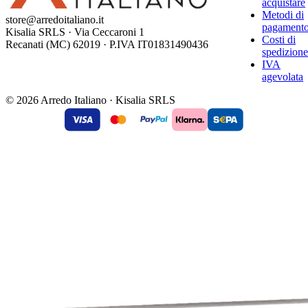
acquistare
Metodi di
store@arredoitaliano.it
pagament
Kisalia SRLS · Via Ceccaroni 1
Costi di
Recanati (MC) 62019 · P.IVA IT01831490436
spedizion
IVA
agevolata
© 2026 Arredo Italiano · Kisalia SRLS