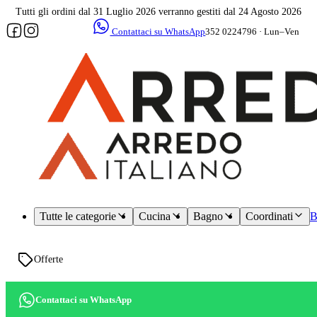
Tutti gli ordini dal 31 Luglio 2026 verranno gestiti dal 24 Agosto 2026
Contattaci su WhatsApp
352 0224796 · Lun–Ven
09–17
Assistenza
dedicata
Tutte le categorie
Cucina
Bagno
Coordinati
B
Offerte
Contattaci su WhatsApp