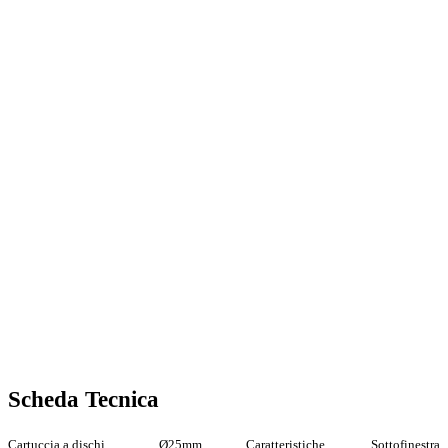
Scheda Tecnica
Cartuccia a dischi
Ø25mm
Caratteristiche
Sottofinestra