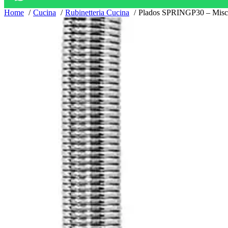
Home
Cucina
Rubinetteria Cucina
Plados SPRINGP30 – Misce