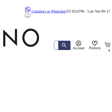
Contattaci su WhatsApp
352 0224796 · Lun–Ven 09–17
0
Account
Preferiti
0