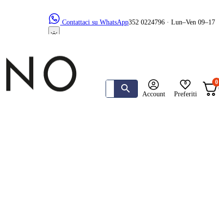
Contattaci su WhatsApp
352 0224796 · Lun–Ven 09–17
0
0
Account
Preferiti