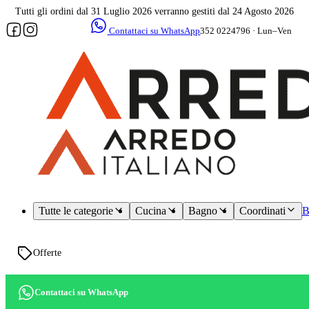
Tutti gli ordini dal 31 Luglio 2026 verranno gestiti dal 24 Agosto 2026
Contattaci su WhatsApp
352 0224796 · Lun–Ven
09–17
Assistenza
dedicata
Tutte le categorie
Cucina
Bagno
Coordinati
B
Offerte
Contattaci su WhatsApp