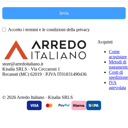
Invia
Accetto i termini e le condizioni della privacy
Acquisti
Come
acquistare
Metodi di
store@arredoitaliano.it
pagament
Kisalia SRLS · Via Ceccaroni 1
Costi di
Recanati (MC) 62019 · P.IVA IT01831490436
spedizion
IVA
agevolata
© 2026 Arredo Italiano · Kisalia SRLS