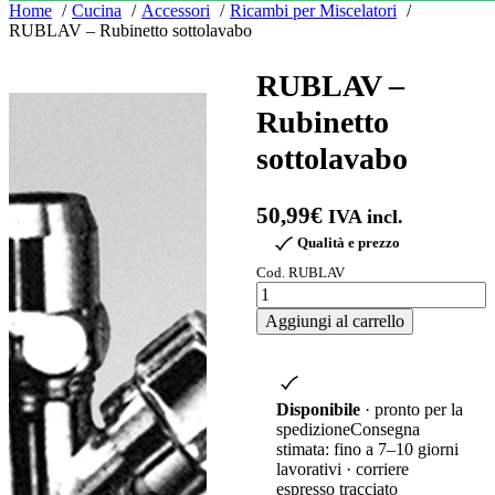
Home
Cucina
Accessori
Ricambi per Miscelatori
RUBLAV – Rubinetto sottolavabo
RUBLAV –
Rubinetto
sottolavabo
50,99
€
IVA incl.
Qualità e prezzo
Cod. RUBLAV
RUBLAV
–
Aggiungi al carrello
Rubinetto
sottolavabo
quantità
Disponibile
· pronto per la
spedizione
Consegna
stimata: fino a 7–10 giorni
lavorativi · corriere
espresso tracciato