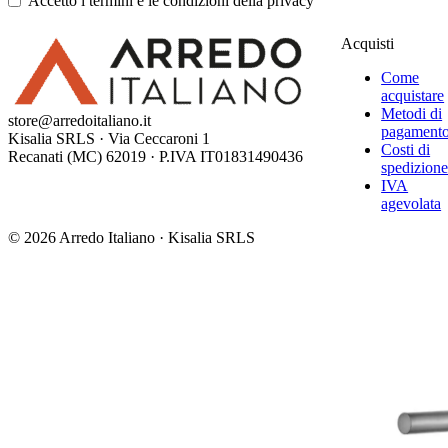
Accetto i termini e le condizioni della privacy
Acquisti
Come
acquistare
Metodi di
store@arredoitaliano.it
pagament
Kisalia SRLS · Via Ceccaroni 1
Costi di
Recanati (MC) 62019 · P.IVA IT01831490436
spedizion
IVA
agevolata
© 2026 Arredo Italiano · Kisalia SRLS