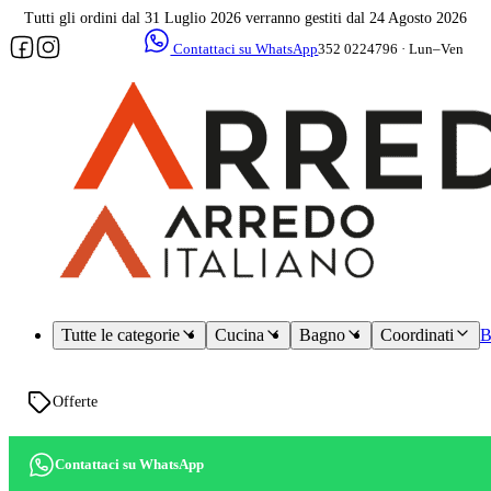
Tutti gli ordini dal 31 Luglio 2026 verranno gestiti dal 24 Agosto 2026
Contattaci su WhatsApp
352 0224796 · Lun–Ven
09–17
Assistenza
dedicata
Tutte le categorie
Cucina
Bagno
Coordinati
B
Offerte
Contattaci su WhatsApp