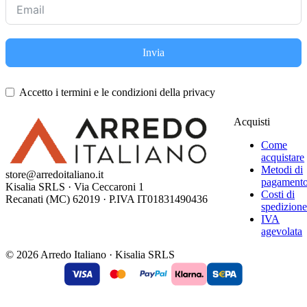
Invia
Accetto i termini e le condizioni della privacy
Acquisti
Come
acquistare
Metodi di
store@arredoitaliano.it
pagament
Kisalia SRLS · Via Ceccaroni 1
Costi di
Recanati (MC) 62019 · P.IVA IT01831490436
spedizion
IVA
agevolata
© 2026 Arredo Italiano · Kisalia SRLS