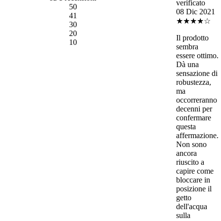
verificato
5
0
08 Dic 2021
4
1
★★★★☆
3
0
2
0
Il prodotto
1
0
sembra
essere ottimo.
Dà una
sensazione di
robustezza,
ma
occorreranno
decenni per
confermare
questa
affermazione.
Non sono
ancora
riuscito a
capire come
bloccare in
posizione il
getto
dell'acqua
sulla