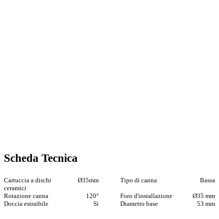
Scheda Tecnica
Cartuccia a dischi
Ø35mm
Tipo di canna
Bassa
ceramici
Rotazione canna
120°
Foro d'installazione
Ø35 mm
Doccia estraibile
Sì
Diametro base
53 mm