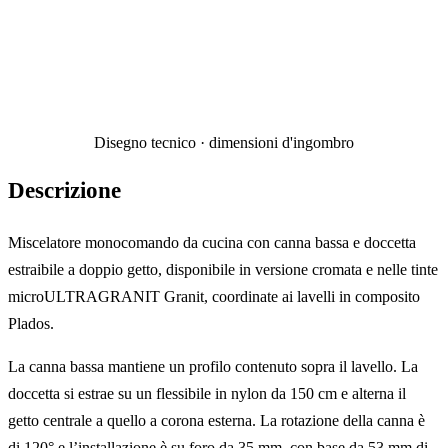
Disegno tecnico · dimensioni d'ingombro
Descrizione
Miscelatore monocomando da cucina con canna bassa e doccetta
estraibile a doppio getto, disponibile in versione cromata e nelle tinte
microULTRAGRANIT Granit, coordinate ai lavelli in composito
Plados.
La canna bassa mantiene un profilo contenuto sopra il lavello. La
doccetta si estrae su un flessibile in nylon da 150 cm e alterna il
getto centrale a quello a corona esterna. La rotazione della canna è
di 120° e l’installazione è su foro da 35 mm, con base da 53 mm di