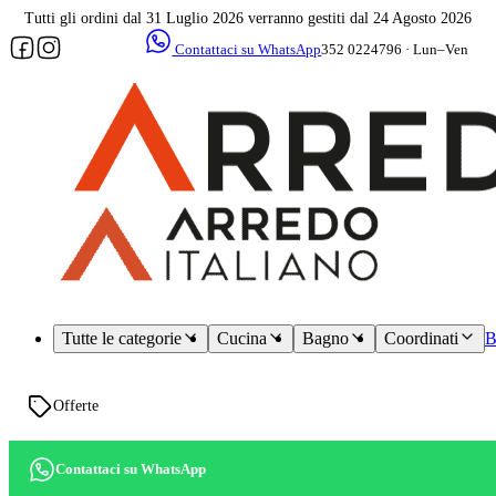
Tutti gli ordini dal 31 Luglio 2026 verranno gestiti dal 24 Agosto 2026
Contattaci su WhatsApp
352 0224796 · Lun–Ven
09–17
Assistenza
dedicata
Tutte le categorie
Cucina
Bagno
Coordinati
B
Offerte
Contattaci su WhatsApp