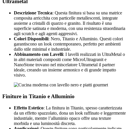
Ultrametal
Descrizione Tecnica
: Questa finitura si basa su una matrice
composita arricchita con particelle metallescenti, integrate
assieme a cristalli di quarzo e granito. Il risultato è una
superficie satinata e moderna, con una resistenza straordinaria
agli scratch e agli agenti aggressivi.
Colori Disponibili
: Nero, Titanio e Alluminio. Questi colori
garantiscono un look contemporaneo, perfetto per ambienti
dallo stile minimal e industriale.
Abbinamento con Lavelli
: I lavelli realizzati in UltraMetal o
in altri materiali compositi come MicroUltragranit e
NanoStone trovano nel miscelatore Ultrametal il partner
ideale, creando un insieme armonico e di grande impatto
visivo.
Finiture in Titanio e Alluminio
Effetto Estetico
: La finitura in Titanio, spesso caratterizzata
da un effetto spazzolato, dona un look raffinato e leggermente
industriale, mentre l’alluminio opaco offre una texture
morbida e una luminosità discreta.
Applicazioni
: Queste finiture sono particolarmente indicate