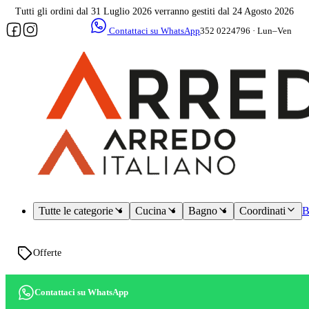
Tutti gli ordini dal 31 Luglio 2026 verranno gestiti dal 24 Agosto 2026
Contattaci su WhatsApp
352 0224796 · Lun–Ven
09–17
Assistenza
dedicata
Tutte le categorie
Cucina
Bagno
Coordinati
B
Offerte
Contattaci su WhatsApp