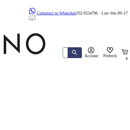
Contattaci su WhatsApp
352 0224796 · Lun–Ven 09–17
0
Account
Preferiti
0