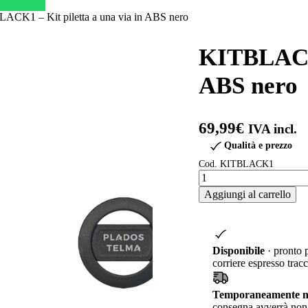
ACK1 – Kit piletta a una via in ABS nero
KITBLACK1
ABS nero
69,99
€
IVA incl.
Qualità e prezzo
Cod. KITBLACK1
KITBLACK1
–
Aggiungi al carrello
Kit
piletta
a
una
via
Disponibile
· pronto 
in
corriere espresso tracc
ABS
nero
Temporaneamente no
quantità
consegna avverrà non 