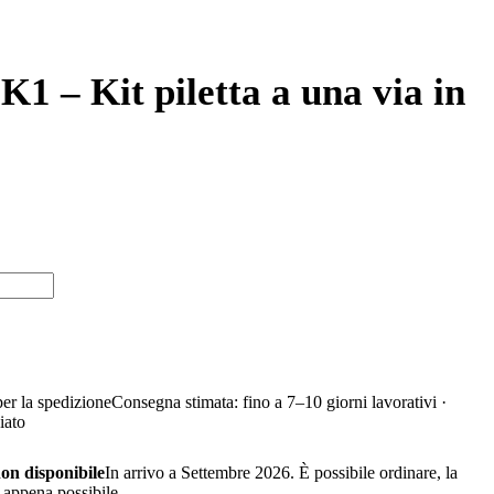
 – Kit piletta a una via in
per la spedizione
Consegna stimata: fino a 7–10 giorni lavorativi ·
iato
n disponibile
In arrivo a Settembre 2026. È possibile ordinare, la
appena possibile.