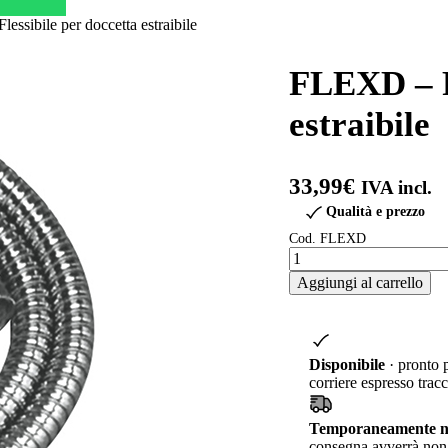
ssibile per doccetta estraibile
FLEXD – Fl
estraibile
33,99
€
IVA incl.
Qualità e prezzo
Cod. FLEXD
FLEXD
–
Aggiungi al carrello
Flessibile
per
doccetta
estraibile
quantità
Disponibile
· pronto 
corriere espresso tracc
Temporaneamente no
consegna avverrà non 