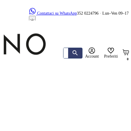
Contattaci su WhatsApp
352 0224796 · Lun–Ven 09–17
0
Account
Preferiti
0