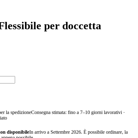
essibile per doccetta
per la spedizione
Consegna stimata: fino a 7–10 giorni lavorativi ·
iato
n disponibile
In arrivo a Settembre 2026. È possibile ordinare, la
appena possibile.