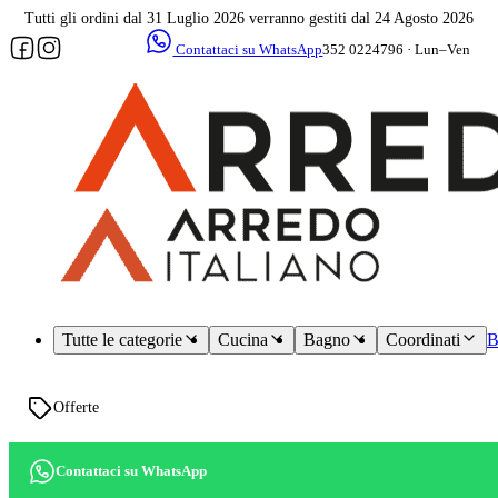
Tutti gli ordini dal 31 Luglio 2026 verranno gestiti dal 24 Agosto 2026
Contattaci su WhatsApp
352 0224796 · Lun–Ven
09–17
Assistenza
dedicata
Tutte le categorie
Cucina
Bagno
Coordinati
B
Offerte
Contattaci su WhatsApp