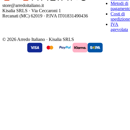
Metodi di
store@arredoitaliano.it
pagament
Kisalia SRLS · Via Ceccaroni 1
Costi di
Recanati (MC) 62019 · P.IVA IT01831490436
spedizion
IVA
agevolata
© 2026 Arredo Italiano · Kisalia SRLS