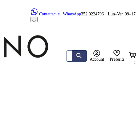
Contattaci su WhatsApp
352 0224796 · Lun–Ven 09–17
0
Account
Preferiti
0