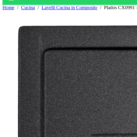
Home
Cucina
Lavelli Cucina in Composito
Plados CX0991 –