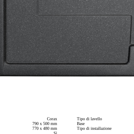
Corax
Tipo di lavello
790 x 500 mm
Base
770 x 480 mm
Tipo di installazione
Sì