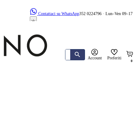
Contattaci su WhatsApp
352 0224796 · Lun–Ven 09–17
0
Account
Preferiti
0