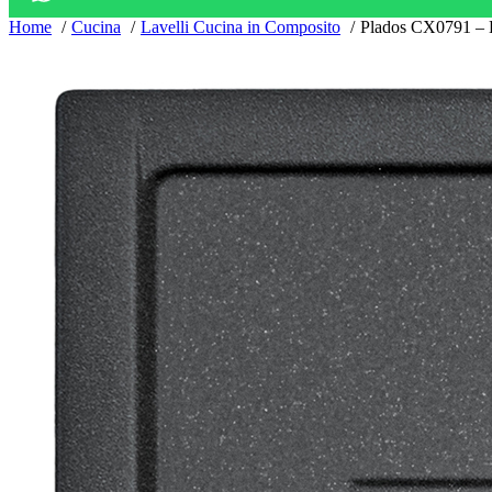
Home
Cucina
Lavelli Cucina in Composito
Plados CX0791 – L