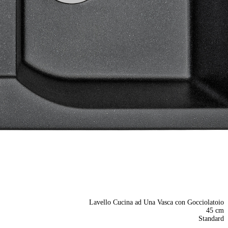
Lavello Cucina ad Una Vasca con Gocciolatoio
45 cm
Standard