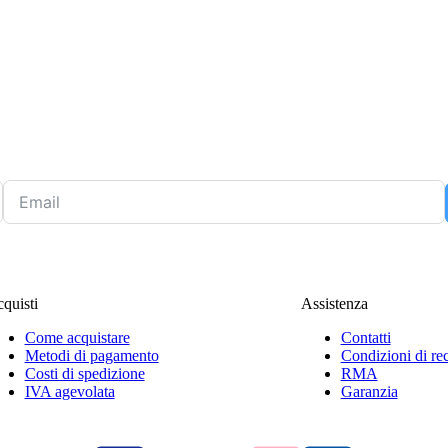
quisti
Assistenza
Come acquistare
Contatti
Metodi di pagamento
Condizioni di re
Costi di spedizione
RMA
IVA agevolata
Garanzia