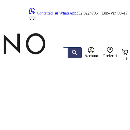
Contattaci su WhatsApp
352 0224796 · Lun–Ven 09–17
0
Account
Preferiti
0