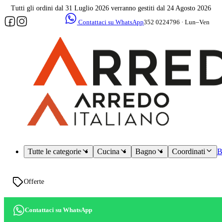
Tutti gli ordini dal 31 Luglio 2026 verranno gestiti dal 24 Agosto 2026
Contattaci su WhatsApp
352 0224796 · Lun–Ven
09–17
Assistenza
dedicata
Tutte le categorie
Cucina
Bagno
Coordinati
B
Offerte
Contattaci su WhatsApp