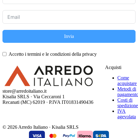
Invia
Accetto i termini e le condizioni della privacy
Acquisti
Come
acquistare
Metodi di
store@arredoitaliano.it
pagament
Kisalia SRLS · Via Ceccaroni 1
Costi di
Recanati (MC) 62019 · P.IVA IT01831490436
spedizion
IVA
agevolata
© 2026 Arredo Italiano · Kisalia SRLS