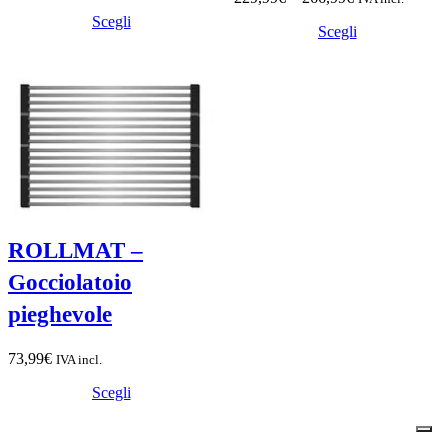
di
Scegli
Scegli
prezzo:
da
229,99€
a
266,99€
ROLLMAT –
Gocciolatoio
pieghevole
73,99
€
IVA incl.
Scegli