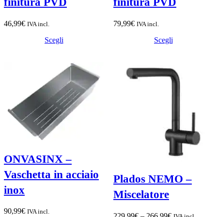
finitura PVD
finitura PVD
46,99
€
79,99
€
IVA incl.
IVA incl.
Scegli
Scegli
ONVASINX –
Vaschetta in acciaio
Plados NEMO –
inox
Miscelatore
90,99
€
IVA incl.
Fascia
229,99
€
–
266,99
€
IVA incl.